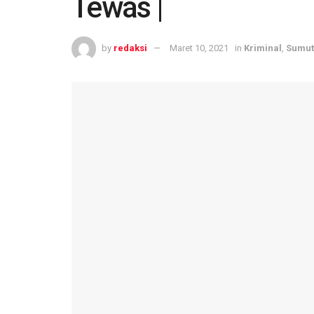
Tewas |
by
redaksi
Maret 10, 2021
in
Kriminal
,
Sumut