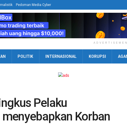
rnalistik
Pedoman Media Cyber
ADVERTISEME
TAN
POLITIK
INTERNASIONAL
KORUPSI
AGA
ingkus Pelaku
g menyebapkan Korban