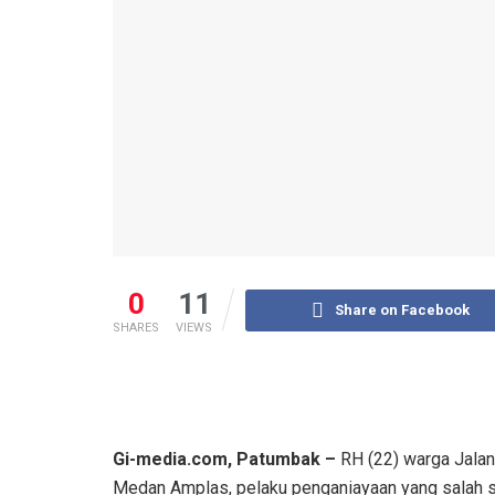
0
11
Share on Facebook
SHARES
VIEWS
Gi-media.com, Patumbak –
RH (22) warga Jalan
Medan Amplas, pelaku penganiayaan yang salah sa