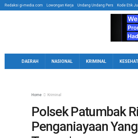
Redaksi gi-media.com
Lowongan Kerja
Undang Undang Pers
Kode Etik Ju
DAERAH
NASIONAL
KRIMINAL
KESEHA
Home
Kriminal
Polsek Patumbak R
Penganiayaan Yan