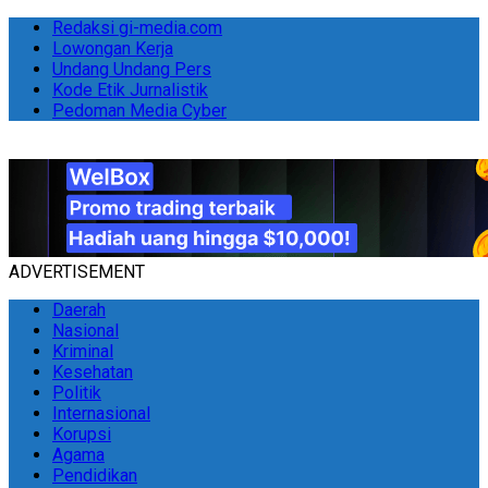
Redaksi gi-media.com
Lowongan Kerja
Undang Undang Pers
Kode Etik Jurnalistik
Pedoman Media Cyber
ADVERTISEMENT
Daerah
Nasional
Kriminal
Kesehatan
Politik
Internasional
Korupsi
Agama
Pendidikan