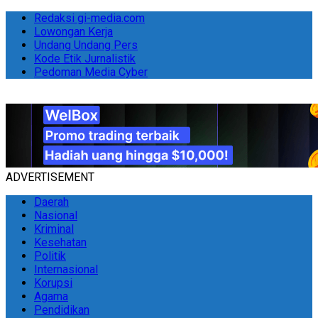
Redaksi gi-media.com
Lowongan Kerja
Undang Undang Pers
Kode Etik Jurnalistik
Pedoman Media Cyber
ADVERTISEMENT
Daerah
Nasional
Kriminal
Kesehatan
Politik
Internasional
Korupsi
Agama
Pendidikan