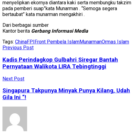
menyelipkan ekornya diantara kaki serta membungku takzim
pada pemberi suap”kata Munarman . “Semoga segera
bertaubat” kata munarman mengakhiri .
Dari berbagai sumber
Kantor berita
Gerbang Informasi Media
Tags:
China
FPI
Front Pembela Islam
Munarman
Ormas Islam
Previous Post
Kadis Perindagkop Gulbahri Siregar Bantah
Pernyataan Walikota LIRA Tebingtinggi
Next Post
Singapura Takpunya Minyak Punya Kilang, Udah
Gila Ini “!