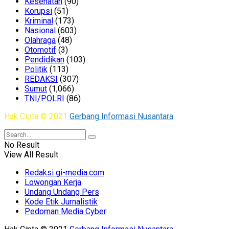
Kesehatan
(90)
Korupsi
(51)
Kriminal
(173)
Nasional
(603)
Olahraga
(48)
Otomotif
(3)
Pendidikan
(103)
Politik
(113)
REDAKSI
(307)
Sumut
(1,066)
TNI/POLRI
(86)
Hak Cipta © 2021
Gerbang Informasi Nusantara
No Result
View All Result
Redaksi gi-media.com
Lowongan Kerja
Undang Undang Pers
Kode Etik Jurnalistik
Pedoman Media Cyber