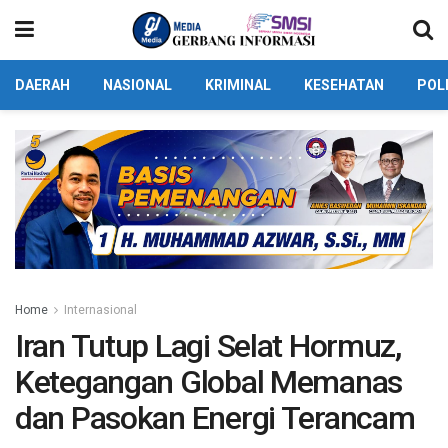
DAERAH
NASIONAL
KRIMINAL
KESEHATAN
POL
Home
Internasional
Iran Tutup Lagi Selat Hormuz,
Ketegangan Global Memanas
dan Pasokan Energi Terancam