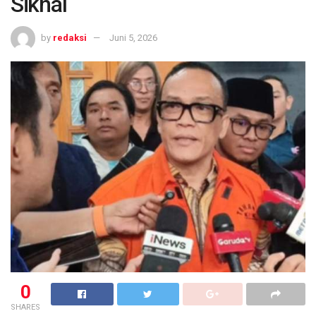
Siknal
by
redaksi
Juni 5, 2026
0
SHARES