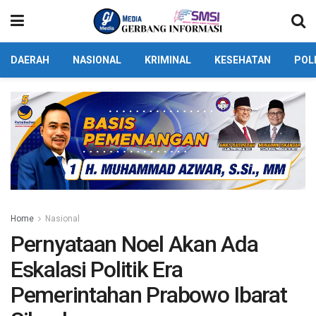
DAERAH
NASIONAL
KRIMINAL
KESEHATAN
POL
Home
Nasional
Pernyataan Noel Akan Ada
Eskalasi Politik Era
Pemerintahan Prabowo Ibarat