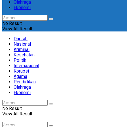
Olahraga
Ekonomi
No Result
View All Result
Daerah
Nasional
Kriminal
Kesehatan
Politik
Internasional
Korupsi
Agama
Pendidikan
Olahraga
Ekonomi
No Result
View All Result