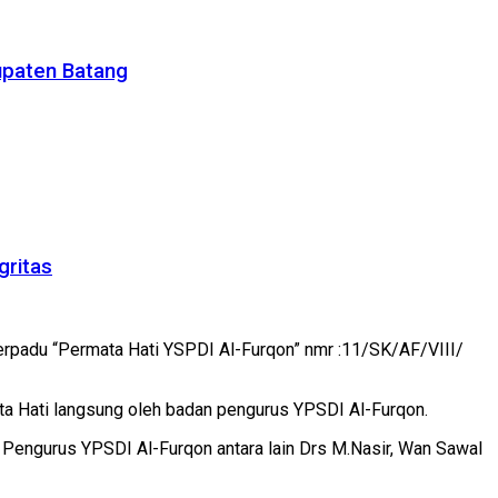
upaten Batang
gritas
erpadu “Permata Hati YSPDI Al-Furqon” nmr :11/SK/AF/VIII/
 Hati langsung oleh badan pengurus YPSDI Al-Furqon.
ngurus YPSDI Al-Furqon antara lain Drs M.Nasir, Wan Sawal