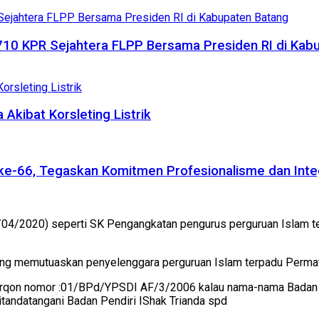
710 KPR Sejahtera FLPP Bersama Presiden RI di Kab
Akibat Korsleting Listrik
a ke-66, Tegaskan Komitmen Profesionalisme dan Inte
/04/2020) seperti SK Pengangkatan pengurus perguruan Islam t
g memutuaskan penyelenggara perguruan Islam terpadu Permata
qon nomor :01/BPd/YPSDI AF/3/2006 kalau nama-nama Badan Pe
itandatangani Badan Pendiri IShak Trianda spd