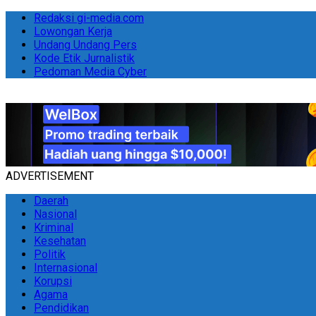
Redaksi gi-media.com
Lowongan Kerja
Undang Undang Pers
Kode Etik Jurnalistik
Pedoman Media Cyber
ADVERTISEMENT
Daerah
Nasional
Kriminal
Kesehatan
Politik
Internasional
Korupsi
Agama
Pendidikan