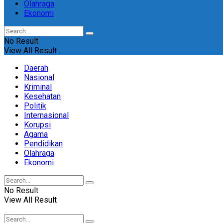
Olahraga
Ekonomi
No Result
View All Result
Daerah
Nasional
Kriminal
Kesehatan
Politik
Internasional
Korupsi
Agama
Pendidikan
Olahraga
Ekonomi
No Result
View All Result