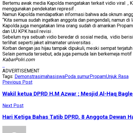
Bertemu awak media Kapolda mengatakan terkait vidio viral , 
menggunakan pendekatan represif .
Namun Kapolda mendapatkan informasi bahwa ada oknum anggot
“Kita semua sudah ingatkan anggota dan pengendali, namun di lap
Kapolda juga mengatakan lima orang sudah di amankan Propam
dan UU KPK hasil revisi .
Sebelum nya sebuah vidio beredar di sosial media, vidio beri
terlihat seperti jaket almamater universitas .
Korban dengan jas hijau tampak dipukuli, meski sempat terjatuh
Selain pemuda tersebut, ada juga pemuda lain berkemeja motif k
KabarPolri.com
ADVERTISEMENT
Tags:
Demonstrasi
mahasiswa
Poda sumur
Propam
Unjuk Rasa
Previous Post
Wakil ketua DPRD H.M Azwar ; Mesjid Al-Haq Bagle
Next Post
Hari Ketiga Bahas Tatib DPRD, 8 Anggota Dewan H