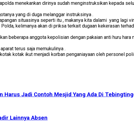
Kapolda menekankan dirinya sudah menginstruksikan kepada selur
anya yang di duga melanggar instruksinya .
angan situasinya seperti itu , makanya kita dalami yang lagi vir
 Polda, kelimanya akan di priksa terkait dugaan kekerasan te
sikan beberapa anggota kepolisian dengan pakaian anti huru ha
 aparat terus saja memukulinya .
otak kotak ikut menjadi korban penganiayaan oleh personel polis
n Harus Jadi Contoh Mesjid Yang Ada Di Tebingting
adir Lainnya Absen