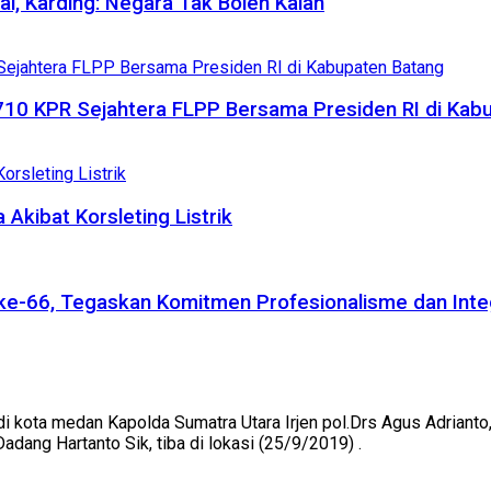
al, Karding: Negara Tak Boleh Kalah
710 KPR Sejahtera FLPP Bersama Presiden RI di Kab
Akibat Korsleting Listrik
a ke-66, Tegaskan Komitmen Profesionalisme dan Inte
h di kota medan Kapolda Sumatra Utara Irjen pol.Drs Agus Adriant
ng Hartanto Sik, tiba di lokasi (25/9/2019) .