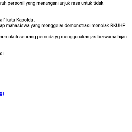
uh personil yang menangani unjuk rasa untuk tidak
al” kata Kapolda .
rhadap mahasiswa yang menggelar demonstrasi menolak RKUHP
ra memukuli seorang pemuda yg menggunakan jas berwarna hijau
i .
gi