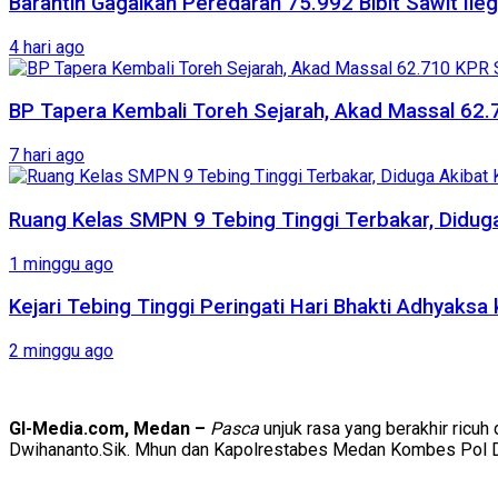
Barantin Gagalkan Peredaran 75.992 Bibit Sawit Ileg
4 hari ago
BP Tapera Kembali Toreh Sejarah, Akad Massal 62.
7 hari ago
Ruang Kelas SMPN 9 Tebing Tinggi Terbakar, Diduga 
1 minggu ago
Kejari Tebing Tinggi Peringati Hari Bhakti Adhyaks
2 minggu ago
GI-Media.com, Medan –
Pasca
unjuk rasa yang berakhir ricu
Dwihananto.Sik. Mhun dan Kapolrestabes Medan Kombes Pol Dada