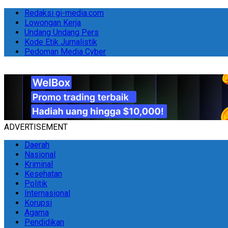
Redaksi gi-media.com
Lowongan Kerja
Undang Undang Pers
Kode Etik Jurnalistik
Pedoman Media Cyber
ADVERTISEMENT
Daerah
Nasional
Kriminal
Kesehatan
Politik
Internasional
Korupsi
Agama
Pendidikan