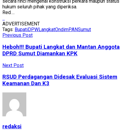
secara rinci mengenai konstruksi perkara maupun status
hukum seluruh pihak yang diperiksa.
Red….
ADVERTISEMENT
Tags:
Bupati
DPW
Langkat
Ondim
PAN
Sumut
Previous Post
Heboh!!! Bupati Langkat dan Mantan Anggota
DPRD Sumut Diamankan KPK
Next Post
RSUD Perdagangan Didesak Evaluasi Sistem
Keamanan Dan K3
redaksi