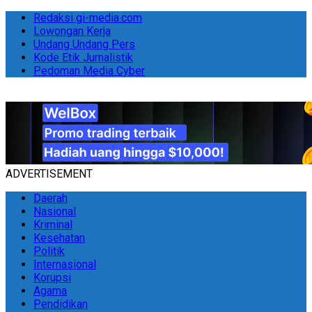
Redaksi gi-media.com
Lowongan Kerja
Undang Undang Pers
Kode Etik Jurnalistik
Pedoman Media Cyber
ADVERTISEMENT
Daerah
Nasional
Kriminal
Kesehatan
Politik
Internasional
Korupsi
Agama
Pendidikan