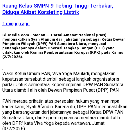
Ruang Kelas SMPN 9 Tebing Tinggi Terbakar,
Diduga Akibat Korsleting Listrik
1 minggu ago
Gi-Media.com –Medan — Partai Amanat Nasional (PAN)
menonaktifkan Syah Afandin dari jabatannya sebagai Ketua Dewan
Pimpinan Wilayah (DPW) PAN Sumatera Utara, menyusul
penangkapannya dalam Operasi Tangkap Tangan (OTT) yang
dilakukan oleh Komisi Pemberantasan Korupsi (KPK) pada Kamis
(2/7/2026).
.
Wakil Ketua Umum PAN, Viva Yoga Mauladi, mengatakan
keputusan tersebut diambil sebagai langkah organisatoris
partai. Untuk sementara, kepemimpinan DPW PAN Sumatera
Utara diambil alih oleh Dewan Pimpinan Pusat (DPP) PAN.
.
PAN merasa prihatin atas persoalan hukum yang menimpa
kader kami, Syah Afandin. Karena itu, DPP PAN menonaktifkan
yang bersangkutan dari jabatannya sebagai Ketua DPW PAN
Sumatera Utara, dan kepemimpinan sementara diambil alih
oleh DPP,” kata Viva Yoga kepada wartawan, Jumat
(3/7/2026).