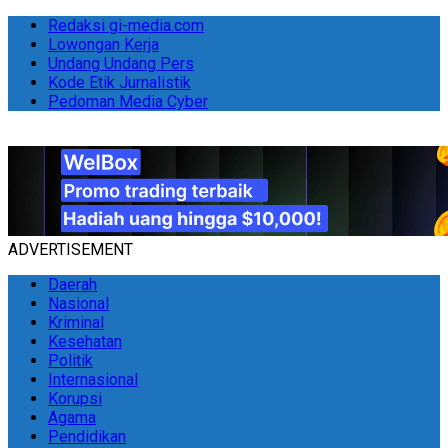
Redaksi gi-media.com
Lowongan Kerja
Undang Undang Pers
Kode Etik Jurnalistik
Pedoman Media Cyber
ADVERTISEMENT
Daerah
Nasional
Kriminal
Kesehatan
Politik
Internasional
Korupsi
Agama
Pendidikan