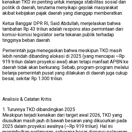
kenaikan TKD ini penting untuk menjaga stabilitas sosial dan
politik di daerah, terutama menyikapi gejolak masyarakat
akibat kebijakan pajak daerah yang dianggap memberatkan.
Ketua Banggar DPR RI, Said Abdullah, menjelaskan bahwa
tambahan Rp 43 triliun adalah respons atas permintaan dari
komisi-komisi legislator serta tekanan publik terhadap
tingginya beban daerah.
Pemerintah juga menegaskan bahwa meskipun TKD masih
lebih rendah dibanding alokasi di 2025 (yang mencapai ~Rp
919 triliun dalam proyeksi awal) akan tetapi manfaat APBN ke
daerah tidak akan berkurang. Sebab, program-program melalui
belanja pemerintah pusat yang dilakukan di daerah juga cukup
besar, sekitar Rp 1.300 triliun.
Analisis & Catatan Kritis
1. Turunnya TKD dibandingkan 2025
Meskipun terjadi kenaikan dari target awal 2026, TKD yang
diusulkan masih jauh di bawah besaran yang dikucurkan pada
2025 dalam proyeksi awalnya (~Rp 919 triliun). Hal ini
menimbulkan pertanyaan: seberapa besar disrupsi pelayanan