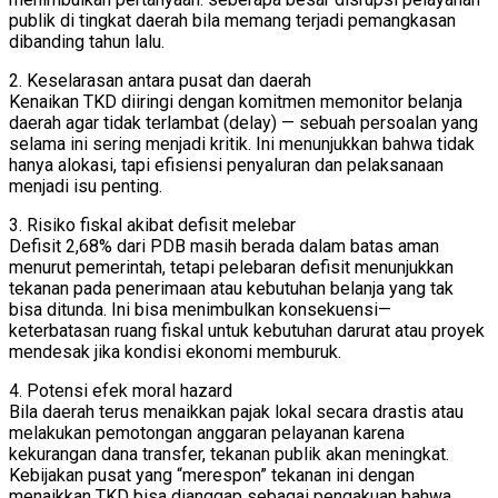
publik di tingkat daerah bila memang terjadi pemangkasan
dibanding tahun lalu.
2. Keselarasan antara pusat dan daerah
Kenaikan TKD diiringi dengan komitmen memonitor belanja
daerah agar tidak terlambat (delay) — sebuah persoalan yang
selama ini sering menjadi kritik. Ini menunjukkan bahwa tidak
hanya alokasi, tapi efisiensi penyaluran dan pelaksanaan
menjadi isu penting.
3. Risiko fiskal akibat defisit melebar
Defisit 2,68% dari PDB masih berada dalam batas aman
menurut pemerintah, tetapi pelebaran defisit menunjukkan
tekanan pada penerimaan atau kebutuhan belanja yang tak
bisa ditunda. Ini bisa menimbulkan konsekuensi—
keterbatasan ruang fiskal untuk kebutuhan darurat atau proyek
mendesak jika kondisi ekonomi memburuk.
4. Potensi efek moral hazard
Bila daerah terus menaikkan pajak lokal secara drastis atau
melakukan pemotongan anggaran pelayanan karena
kekurangan dana transfer, tekanan publik akan meningkat.
Kebijakan pusat yang “merespon” tekanan ini dengan
menaikkan TKD bisa dianggap sebagai pengakuan bahwa