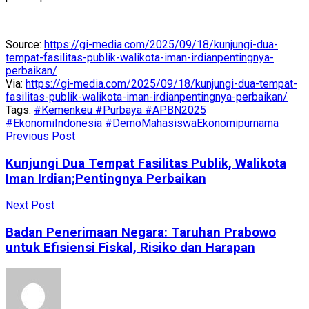
Source:
https://gi-media.com/2025/09/18/kunjungi-dua-
tempat-fasilitas-publik-walikota-iman-irdianpentingnya-
perbaikan/
Via:
https://gi-media.com/2025/09/18/kunjungi-dua-tempat-
fasilitas-publik-walikota-iman-irdianpentingnya-perbaikan/
Tags:
#Kemenkeu #Purbaya #APBN2025
#EkonomiIndonesia #DemoMahasiswa
Ekonomi
purnama
Previous Post
Kunjungi Dua Tempat Fasilitas Publik, Walikota
Iman Irdian;Pentingnya Perbaikan
Next Post
Badan Penerimaan Negara: Taruhan Prabowo
untuk Efisiensi Fiskal, Risiko dan Harapan