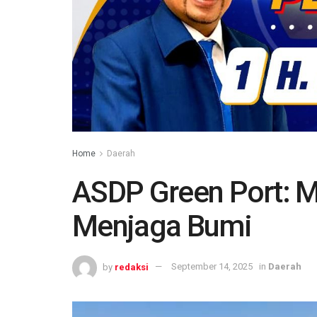
Home
Daerah
ASDP Green Port: M
Menjaga Bumi
by
redaksi
September 14, 2025
in
Daerah