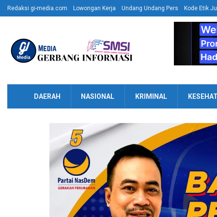
Redaksi gi-media.com
Lowongan Kerja
Undang Undang Pers
Kode Etik Ju
DAERAH
NASIONAL
KRIMINAL
KESEHA