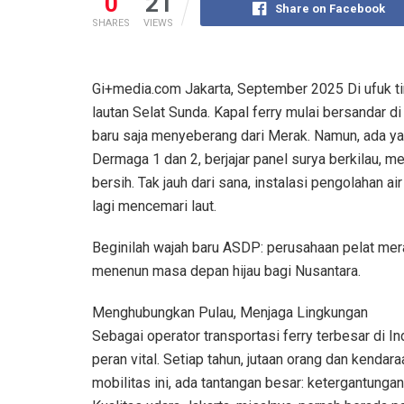
0
21
Share on Facebook
SHARES
VIEWS
Gi+media.com Jakarta, September 2025 Di ufuk t
lautan Selat Sunda. Kapal ferry mulai bersandar
baru saja menyeberang dari Merak. Namun, ada ya
Dermaga 1 dan 2, berjajar panel surya berkilau, m
bersih. Tak jauh dari sana, instalasi pengolahan a
lagi mencemari laut.
Beginilah wajah baru ASDP: perusahaan pelat mer
menenun masa depan hijau bagi Nusantara.
Menghubungkan Pulau, Menjaga Lingkungan
Sebagai operator transportasi ferry terbesar di 
peran vital. Setiap tahun, jutaan orang dan kendar
mobilitas ini, ada tantangan besar: ketergantunga