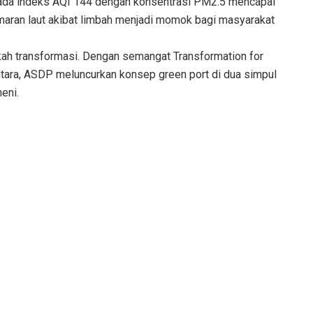
 pada indeks AQI 144 dengan konsentrasi PM2.5 mencapai
maran laut akibat limbah menjadi momok bagi masyarakat
kah transformasi. Dengan semangat Transformation for
ra, ASDP meluncurkan konsep green port di dua simpul
eni.