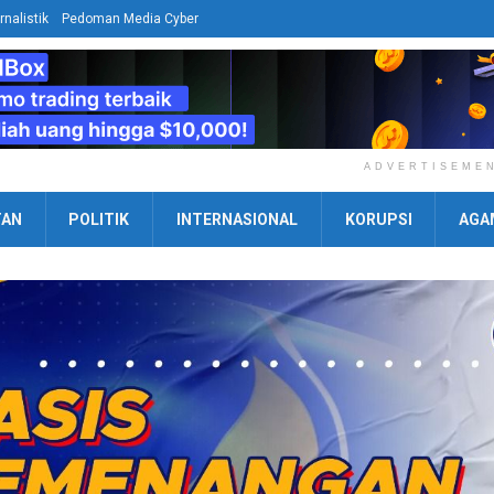
rnalistik
Pedoman Media Cyber
ADVERTISEME
TAN
POLITIK
INTERNASIONAL
KORUPSI
AGA