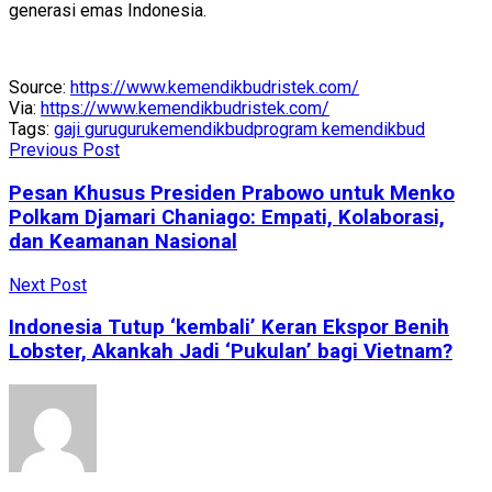
generasi emas Indonesia.
Source:
https://www.kemendikbudristek.com/
Via:
https://www.kemendikbudristek.com/
Tags:
gaji guru
guru
kemendikbud
program kemendikbud
Previous Post
Pesan Khusus Presiden Prabowo untuk Menko
Polkam Djamari Chaniago: Empati, Kolaborasi,
dan Keamanan Nasional
Next Post
Indonesia Tutup ‘kembali’ Keran Ekspor Benih
Lobster, Akankah Jadi ‘Pukulan’ bagi Vietnam?