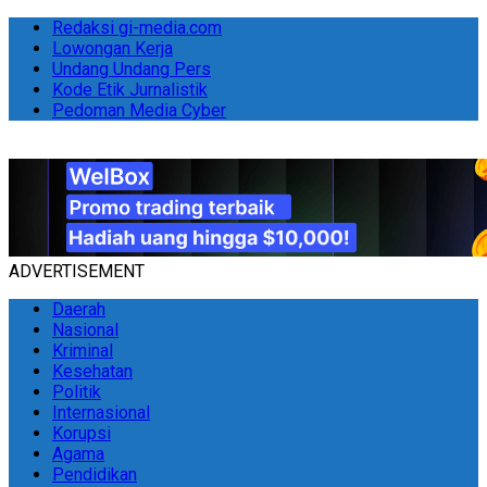
Redaksi gi-media.com
Lowongan Kerja
Undang Undang Pers
Kode Etik Jurnalistik
Pedoman Media Cyber
ADVERTISEMENT
Daerah
Nasional
Kriminal
Kesehatan
Politik
Internasional
Korupsi
Agama
Pendidikan