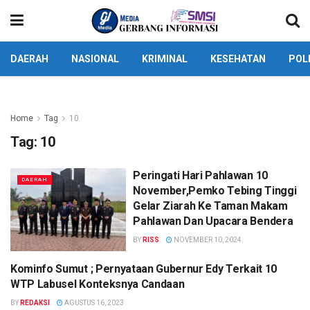
DAERAH
NASIONAL
KRIMINAL
KESEHATAN
POL
Home
Tag
10
Tag:
10
Peringati Hari Pahlawan 10
DAERAH
November,Pemko Tebing Tinggi
Gelar Ziarah Ke Taman Makam
Pahlawan Dan Upacara Bendera
BY
RISS
NOVEMBER 10, 2024
Kominfo Sumut ; Pernyataan Gubernur Edy Terkait 10
HUKUM
WTP Labusel Konteksnya Candaan
BY
REDAKSI
AGUSTUS 16, 2023