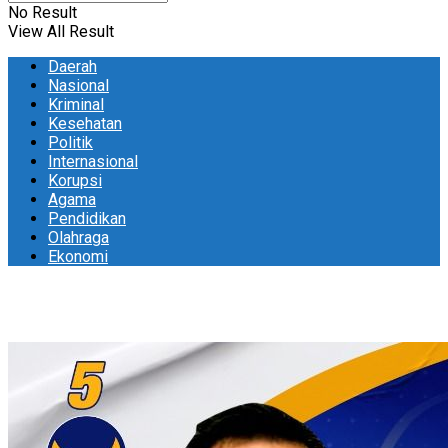
No Result
View All Result
Daerah
Nasional
Kriminal
Kesehatan
Politik
Internasional
Korupsi
Agama
Pendidikan
Olahraga
Ekonomi