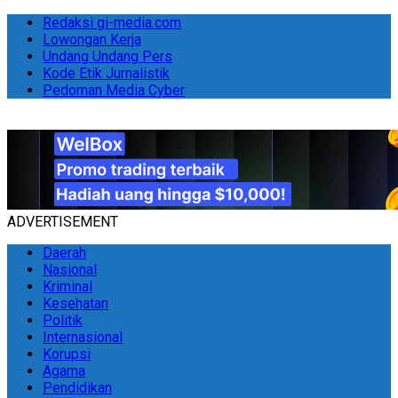
Redaksi gi-media.com
Lowongan Kerja
Undang Undang Pers
Kode Etik Jurnalistik
Pedoman Media Cyber
ADVERTISEMENT
Daerah
Nasional
Kriminal
Kesehatan
Politik
Internasional
Korupsi
Agama
Pendidikan