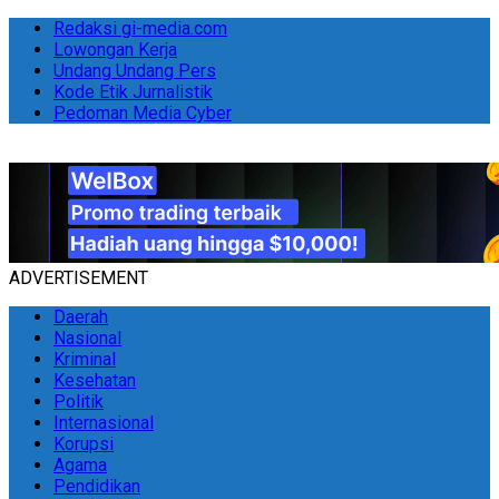
Redaksi gi-media.com
Lowongan Kerja
Undang Undang Pers
Kode Etik Jurnalistik
Pedoman Media Cyber
ADVERTISEMENT
Daerah
Nasional
Kriminal
Kesehatan
Politik
Internasional
Korupsi
Agama
Pendidikan