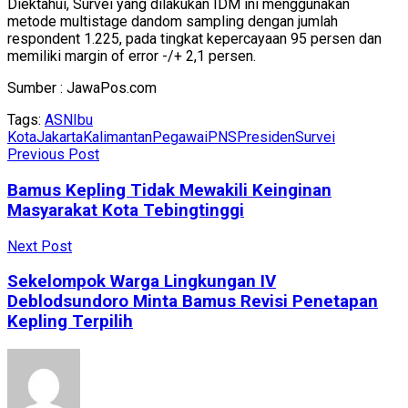
Diektahui, Survei yang dilakukan IDM ini menggunakan
metode multistage dandom sampling dengan jumlah
respondent 1.225, pada tingkat kepercayaan 95 persen dan
memiliki margin of error -/+ 2,1 persen.
Sumber : JawaPos.com
Tags:
ASN
Ibu
Kota
Jakarta
Kalimantan
Pegawai
PNS
Presiden
Survei
Previous Post
Bamus Kepling Tidak Mewakili Keinginan
Masyarakat Kota Tebingtinggi
Next Post
Sekelompok Warga Lingkungan IV
Deblodsundoro Minta Bamus Revisi Penetapan
Kepling Terpilih