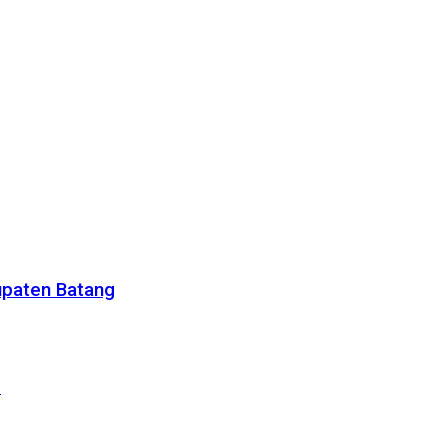
upaten Batang
m