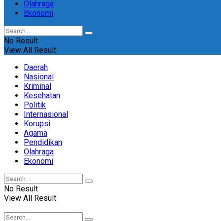
Olahraga
Ekonomi
No Result
View All Result
Daerah
Nasional
Kriminal
Kesehatan
Politik
Internasional
Korupsi
Agama
Pendidikan
Olahraga
Ekonomi
No Result
View All Result