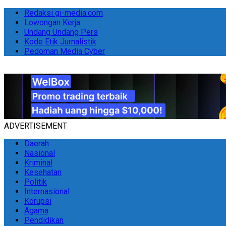
Redaksi gi-media.com
Lowongan Kerja
Undang Undang Pers
Kode Etik Jurnalistik
Pedoman Media Cyber
ADVERTISEMENT
Daerah
Nasional
Kriminal
Kesehatan
Politik
Internasional
Korupsi
Agama
Pendidikan