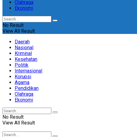
Olahraga
Ekonomi
No Result
View All Result
Daerah
Nasional
Kriminal
Kesehatan
Politik
Internasional
Korupsi
Agama
Pendidikan
Olahraga
Ekonomi
No Result
View All Result