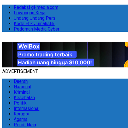
Redaksi gi-media.com
Lowongan Kerja
Undang Undang Pers
Kode Etik Jurnalistik
Pedoman Media Cyber
ADVERTISEMENT
Daerah
Nasional
Kriminal
Kesehatan
Politik
Internasional
Korupsi
Agama
Pendidikan