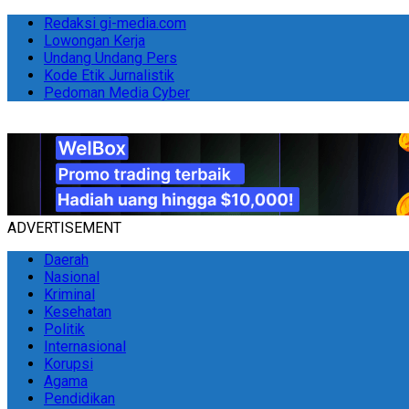
Redaksi gi-media.com
Lowongan Kerja
Undang Undang Pers
Kode Etik Jurnalistik
Pedoman Media Cyber
ADVERTISEMENT
Daerah
Nasional
Kriminal
Kesehatan
Politik
Internasional
Korupsi
Agama
Pendidikan