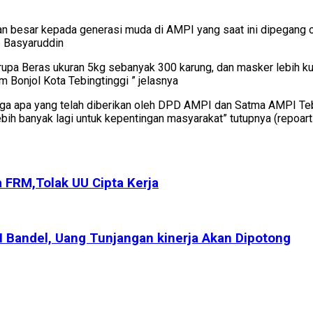
an besar kepada generasi muda di AMPI yang saat ini dipegang
p Basyaruddin
rupa Beras ukuran 5kg sebanyak 300 karung, dan masker lebih ku
m Bonjol Kota Tebingtinggi ” jelasnya
ga apa yang telah diberikan oleh DPD AMPI dan Satma AMPI Teb
ih banyak lagi untuk kepentingan masyarakat” tutupnya (repoart
FRM,Tolak UU Cipta Kerja
SN Bandel, Uang Tunjangan kinerja Akan Dipotong