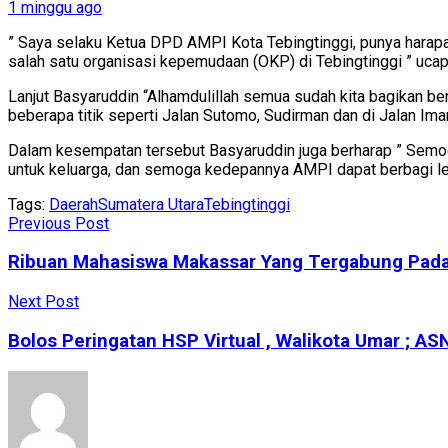
1 minggu ago
” Saya selaku Ketua DPD AMPI Kota Tebingtinggi, punya harap
salah satu organisasi kepemudaan (OKP) di Tebingtinggi ” uca
Lanjut Basyaruddin “Alhamdulillah semua sudah kita bagikan be
beberapa titik seperti Jalan Sutomo, Sudirman dan di Jalan Ima
Dalam kesempatan tersebut Basyaruddin juga berharap ” Semo
untuk keluarga, dan semoga kedepannya AMPI dapat berbagi leb
Tags:
Daerah
Sumatera Utara
Tebingtinggi
Previous Post
Ribuan Mahasiswa Makassar Yang Tergabung Pada 
Next Post
Bolos Peringatan HSP Virtual , Walikota Umar ; A