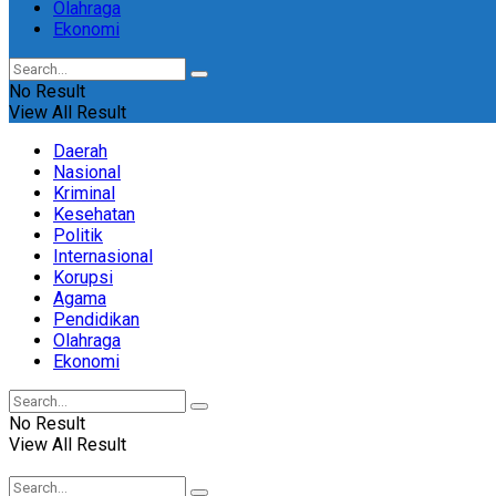
Olahraga
Ekonomi
No Result
View All Result
Daerah
Nasional
Kriminal
Kesehatan
Politik
Internasional
Korupsi
Agama
Pendidikan
Olahraga
Ekonomi
No Result
View All Result