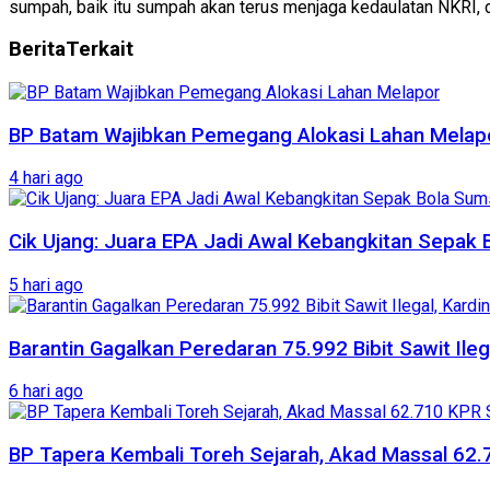
sumpah, baik itu sumpah akan terus menjaga kedaulatan NKRI, d
Berita
Terkait
BP Batam Wajibkan Pemegang Alokasi Lahan Melap
4 hari ago
Cik Ujang: Juara EPA Jadi Awal Kebangkitan Sepak 
5 hari ago
Barantin Gagalkan Peredaran 75.992 Bibit Sawit Ileg
6 hari ago
BP Tapera Kembali Toreh Sejarah, Akad Massal 62.