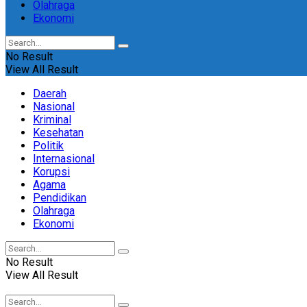
Olahraga
Ekonomi
No Result
View All Result
Daerah
Nasional
Kriminal
Kesehatan
Politik
Internasional
Korupsi
Agama
Pendidikan
Olahraga
Ekonomi
No Result
View All Result