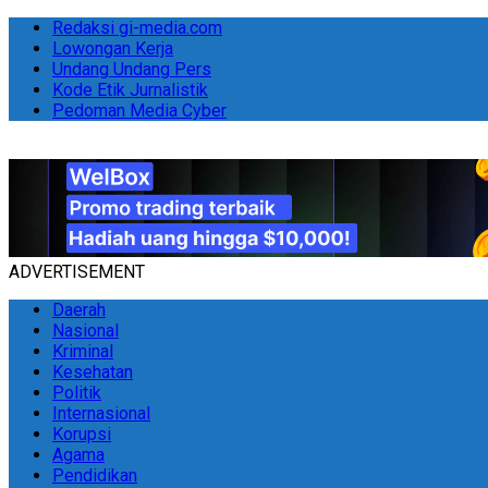
Redaksi gi-media.com
Lowongan Kerja
Undang Undang Pers
Kode Etik Jurnalistik
Pedoman Media Cyber
ADVERTISEMENT
Daerah
Nasional
Kriminal
Kesehatan
Politik
Internasional
Korupsi
Agama
Pendidikan