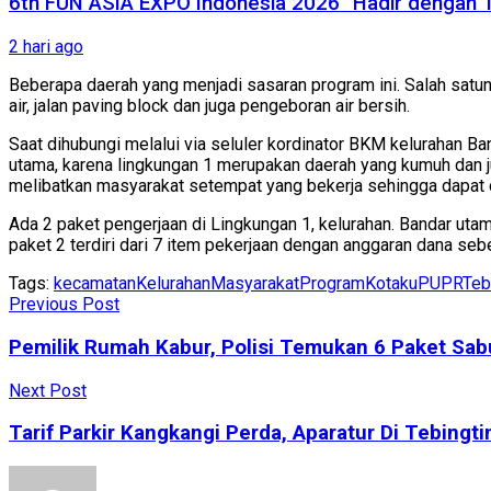
6th FUN ASIA EXPO Indonesia 2026″ Hadir dengan 1
2 hari ago
Beberapa daerah yang menjadi sasaran program ini. Salah satuny
air, jalan paving block dan juga pengeboran air bersih.
Saat dihubungi melalui via seluler kordinator BKM kelurahan 
utama, karena lingkungan 1 merupakan daerah yang kumuh dan j
melibatkan masyarakat setempat yang bekerja sehingga dapat d
Ada 2 paket pengerjaan di Lingkungan 1, kelurahan. Bandar ut
paket 2 terdiri dari 7 item pekerjaan dengan anggaran dana se
Tags:
kecamatan
Kelurahan
Masyarakat
ProgramKotaku
PUPR
Teb
Previous Post
Pemilik Rumah Kabur, Polisi Temukan 6 Paket Sa
Next Post
Tarif Parkir Kangkangi Perda, Aparatur Di Tebingt