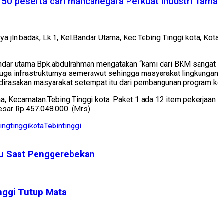
50 peserta dari mancanegara Perkuat Industri Taman
a jln.badak, Lk.1, Kel.Bandar Utama, Kec.Tebing Tinggi kota, Ko
Bandar utama Bpk.abdulrahman mengatakan “kami dari BKM sangat 
uga infrastrukturnya semerawut sehingga masyarakat lingkungan
irasakan masyarakat setempat itu dari pembangunan program kota
ama, Kecamatan.Tebing Tinggi kota. Paket 1 ada 12 item pekerja
besar Rp.457.048.000. (Mrs)
ingtinggikota
Tebintinggi
bu Saat Penggerebekan
inggi Tutup Mata