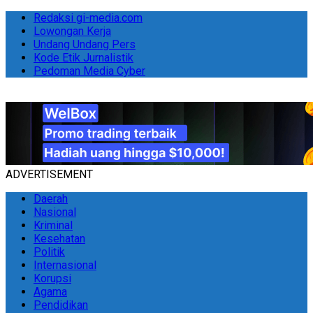
Redaksi gi-media.com
Lowongan Kerja
Undang Undang Pers
Kode Etik Jurnalistik
Pedoman Media Cyber
ADVERTISEMENT
Daerah
Nasional
Kriminal
Kesehatan
Politik
Internasional
Korupsi
Agama
Pendidikan