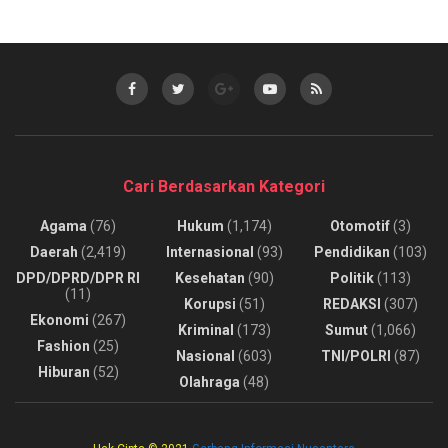
Cari Berdasarkan Kategori
Agama
(76)
Hukum
(1,174)
Otomotif
(3)
Daerah
(2,419)
Internasional
(93)
Pendidikan
(103)
DPD/DPRD/DPR RI
Kesehatan
(90)
Politik
(113)
(11)
Korupsi
(51)
REDAKSI
(307)
Ekonomi
(267)
Kriminal
(173)
Sumut
(1,066)
Fashion
(25)
Nasional
(603)
TNI/POLRI
(87)
Hiburan
(52)
Olahraga
(48)