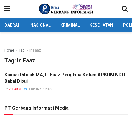
DAERAH
NASIONAL
KRIMINAL
KESEHATAN
POL
Home
Tag
Ir. Faaz
Tag:
Ir. Faaz
Kasasi Ditolak MA, Ir. Faaz Penghina Ketum APKOMINDO
NASIONAL
Bakal Dibui
BY
REDAKSI
FEBRUARI 7, 2022
PT Gerbang Informasi Media