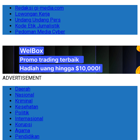
Redaksi gi-media.com
Lowongan Kerja
Undang Undang Pers
Kode Etik Jurnalistik
Pedoman Media Cyber
ADVERTISEMENT
Daerah
Nasional
Kriminal
Kesehatan
Politik
Internasional
Korupsi
Agama
Pendidikan