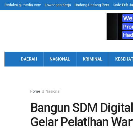
Redaksi gi-media.com
Lowongan Kerja
Undang Undang Pers
Kode Etik Ju
DAERAH
NASIONAL
KRIMINAL
KESEHA
Home
Nasional
Bangun SDM Digita
Gelar Pelatihan Wa