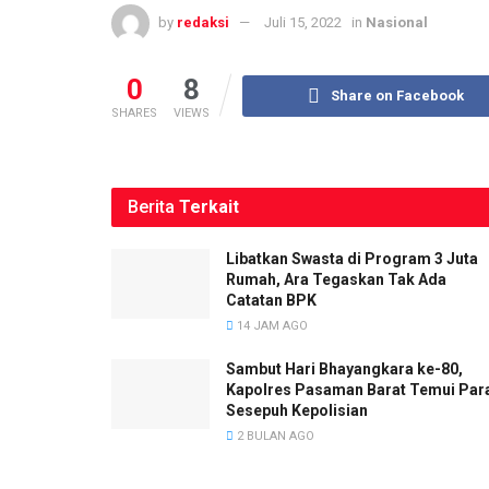
by
redaksi
Juli 15, 2022
in
Nasional
0
8
Share on Facebook
SHARES
VIEWS
Berita
Terkait
Libatkan Swasta di Program 3 Juta
Rumah, Ara Tegaskan Tak Ada
Catatan BPK
14 JAM AGO
Sambut Hari Bhayangkara ke-80,
Kapolres Pasaman Barat Temui Par
Sesepuh Kepolisian
2 BULAN AGO