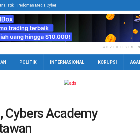
rnalistik
Pedoman Media Cyber
ADVERTISEME
TAN
POLITIK
INTERNASIONAL
KORUPSI
AGA
l, Cybers Academy
rtawan