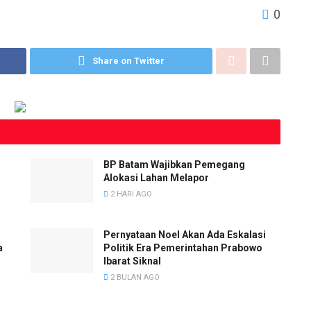
0
Share on Twitter
BP Batam Wajibkan Pemegang
Alokasi Lahan Melapor
2 HARI AGO
Pernyataan Noel Akan Ada Eskalasi
a
Politik Era Pemerintahan Prabowo
Ibarat Siknal
2 BULAN AGO