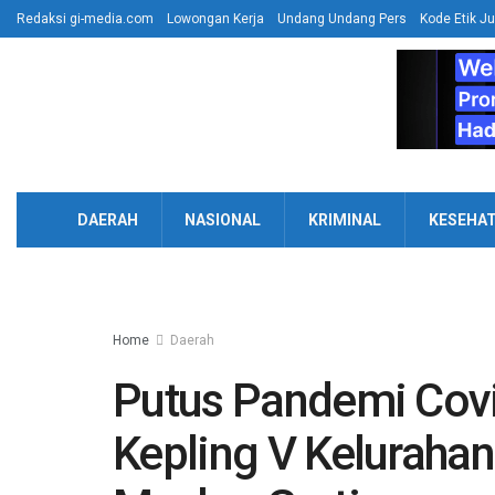
Redaksi gi-media.com
Lowongan Kerja
Undang Undang Pers
Kode Etik Ju
DAERAH
NASIONAL
KRIMINAL
KESEHA
Home
Daerah
Putus Pandemi Covi
Kepling V Keluraha