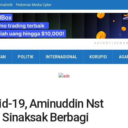
rnalistik
Pedoman Media Cyber
ADVERTISEME
TAN
POLITIK
INTERNASIONAL
KORUPSI
AGA
d-19, Aminuddin Nst
n Sinaksak Berbagi