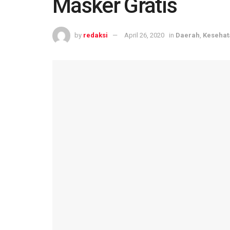
Masker Gratis
by
redaksi
April 26, 2020
in
Daerah
,
Kesehat