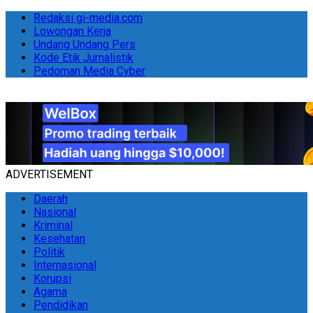
Redaksi gi-media.com
Lowongan Kerja
Undang Undang Pers
Kode Etik Jurnalistik
Pedoman Media Cyber
ADVERTISEMENT
Daerah
Nasional
Kriminal
Kesehatan
Politik
Internasional
Korupsi
Agama
Pendidikan