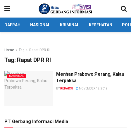
DAERAH
NASIONAL
KRIMINAL
KESEHATAN
POL
Home
Tag
Rapat DPR RI
Tag:
Rapat DPR RI
Menhan Prabowo:Perang, Kalau
NASIONAL
Terpaksa
BY
REDAKSI
NOVEMBER 12, 2019
PT Gerbang Informasi Media