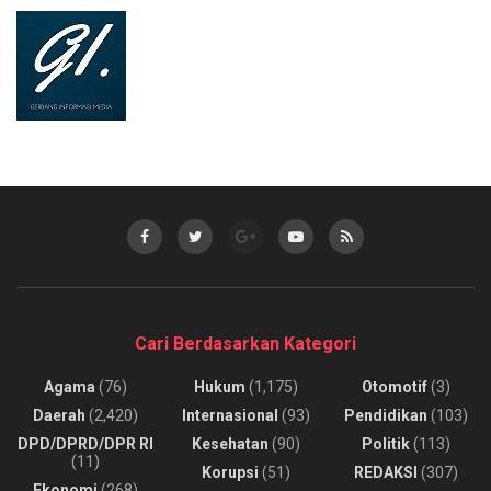
Cari Berdasarkan Kategori
Agama
(76)
Hukum
(1,175)
Otomotif
(3)
Daerah
(2,420)
Internasional
(93)
Pendidikan
(103)
DPD/DPRD/DPR RI
Kesehatan
(90)
Politik
(113)
(11)
Korupsi
(51)
REDAKSI
(307)
Ekonomi
(268)