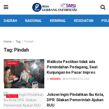
DAERAH
NASIONAL
KRIMINAL
KESEHATAN
POL
Home
Tag
Pindah
Tag:
Pindah
Walikota Pastikan tidak ada
DAERAH
Pemindahan Pedagang, Saat
Kunjungan ke Pasar Impres
BY
REDAKSI
SEPTEMBER 16, 2025
Jokowi Ingin Pindahkan Ibu Kota,
POLITIK
DPR: Silakan Pemerintah Ajukan
RUU