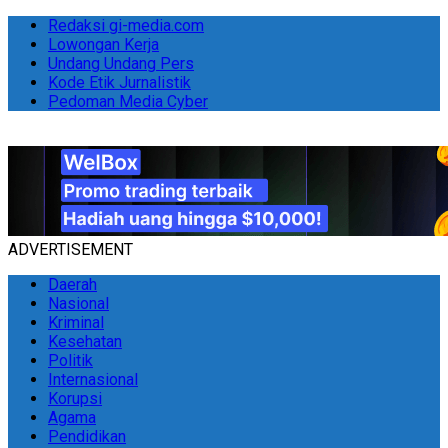
Redaksi gi-media.com
Lowongan Kerja
Undang Undang Pers
Kode Etik Jurnalistik
Pedoman Media Cyber
ADVERTISEMENT
Daerah
Nasional
Kriminal
Kesehatan
Politik
Internasional
Korupsi
Agama
Pendidikan