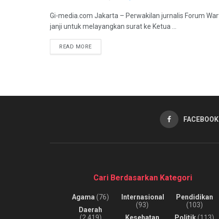
Gi-media.com Jakarta – Perwakilan jurnalis Forum W
janji untuk melayangkan surat ke Ketua ...
READ MORE
FACEBOOK
Cari Berdasarkan Kategori
Agama
(76)
Internasional
Pendidikan
(93)
(103)
Daerah
(2,419)
Kesehatan
Politik
(113)