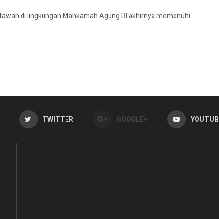
artawan di lingkungan Mahkamah Agung RI akhirnya memenuhi
TWITTER
GOOGLE+
YOUTUB