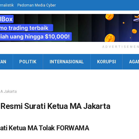
rnalistik
Pedoman Media Cyber
ADVERTISEME
TAN
POLITIK
INTERNASIONAL
KORUPSI
AGA
A Jakarta
Resmi Surati Ketua MA Jakarta
rati Ketua MA Tolak FORWAMA