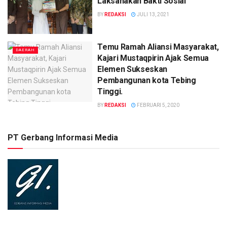
Laksanakan Bakti Sosial
BY
REDAKSI
JULI 13, 2021
Temu Ramah Aliansi Masyarakat,
DAERAH
Kajari Mustaqpirin Ajak Semua
Elemen Sukseskan
Pembangunan kota Tebing
Tinggi.
BY
REDAKSI
FEBRUARI 5, 2020
PT Gerbang Informasi Media