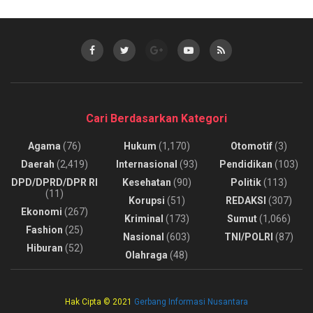
Cari Berdasarkan Kategori
Agama
(76)
Hukum
(1,170)
Otomotif
(3)
Daerah
(2,419)
Internasional
(93)
Pendidikan
(103)
DPD/DPRD/DPR RI
Kesehatan
(90)
Politik
(113)
(11)
Korupsi
(51)
REDAKSI
(307)
Ekonomi
(267)
Kriminal
(173)
Sumut
(1,066)
Fashion
(25)
Nasional
(603)
TNI/POLRI
(87)
Hiburan
(52)
Olahraga
(48)
Hak Cipta © 2021
Gerbang Informasi Nusantara