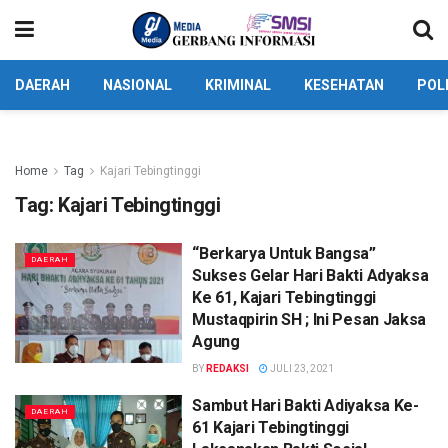
DAERAH
NASIONAL
KRIMINAL
KESEHATAN
POL
Home
Tag
Kajari Tebingtinggi
Tag:
Kajari Tebingtinggi
“Berkarya Untuk Bangsa”
DAERAH
Sukses Gelar Hari Bakti Adyaksa
Ke 61, Kajari Tebingtinggi
Mustaqpirin SH ; Ini Pesan Jaksa
Agung
BY
REDAKSI
JULI 23, 2021
Sambut Hari Bakti Adiyaksa Ke-
DAERAH
61 Kajari Tebingtinggi