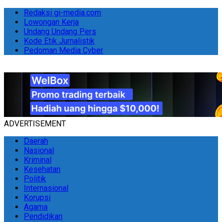
Redaksi gi-media.com
Lowongan Kerja
Undang Undang Pers
Kode Etik Jurnalistik
Pedoman Media Cyber
ADVERTISEMENT
Daerah
Nasional
Kriminal
Kesehatan
Politik
Internasional
Korupsi
Agama
Pendidikan