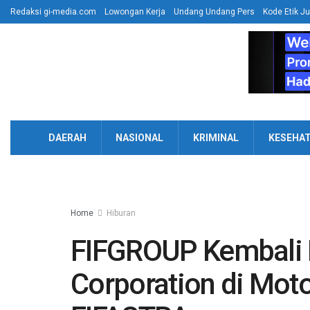
Redaksi gi-media.com
Lowongan Kerja
Undang Undang Pers
Kode Etik Ju
DAERAH
NASIONAL
KRIMINAL
KESEHA
Home
Hiburan
FIFGROUP Kembali 
Corporation di Mot