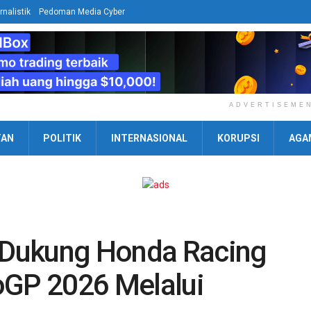
rnalistik
Pedoman Media Cyber
ADVERTISEME
TAN
POLITIK
INTERNASIONAL
KORUPSI
AGA
Dukung Honda Racing
oGP 2026 Melalui