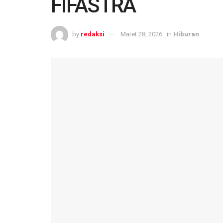
FIFASTRA
by
redaksi
Maret 28, 2026
in
Hiburan