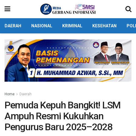
DAERAH
NASIONAL
KRIMINAL
KESEHATAN
POL
Home
Daerah
Pemuda Kepuh Bangkit! LSM
Ampuh Resmi Kukuhkan
Pengurus Baru 2025–2028