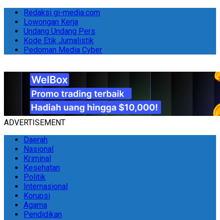
Redaksi gi-media.com
Lowongan Kerja
Undang Undang Pers
Kode Etik Jurnalistik
Pedoman Media Cyber
ADVERTISEMENT
Daerah
Nasional
Kriminal
Kesehatan
Politik
Internasional
Korupsi
Agama
Pendidikan