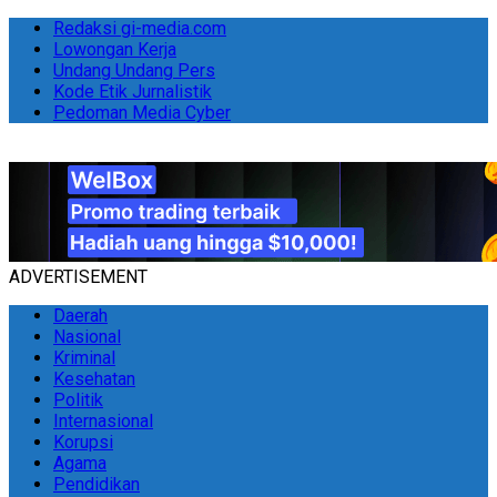
Redaksi gi-media.com
Lowongan Kerja
Undang Undang Pers
Kode Etik Jurnalistik
Pedoman Media Cyber
ADVERTISEMENT
Daerah
Nasional
Kriminal
Kesehatan
Politik
Internasional
Korupsi
Agama
Pendidikan