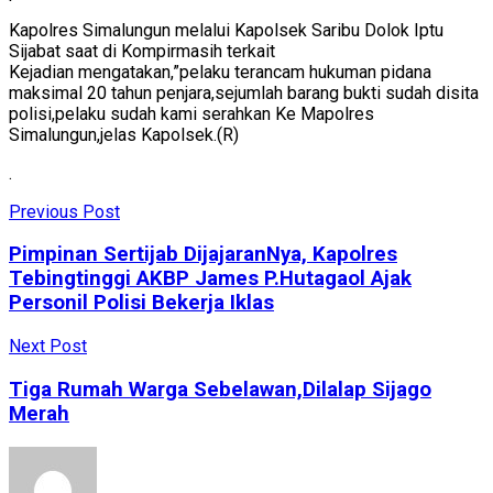
Kapolres Simalungun melalui Kapolsek Saribu Dolok Iptu
Sijabat saat di Kompirmasih terkait
Kejadian mengatakan,”pelaku terancam hukuman pidana
maksimal 20 tahun penjara,sejumlah barang bukti sudah disita
polisi,pelaku sudah kami serahkan Ke Mapolres
Simalungun,jelas Kapolsek.(R)
.
Previous Post
Pimpinan Sertijab DijajaranNya, Kapolres
Tebingtinggi AKBP James P.Hutagaol Ajak
Personil Polisi Bekerja Iklas
Next Post
Tiga Rumah Warga Sebelawan,Dilalap Sijago
Merah