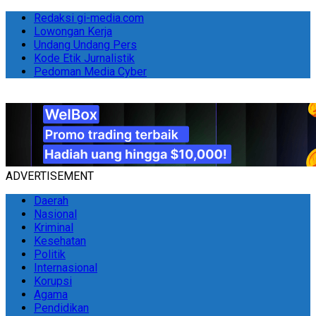
Redaksi gi-media.com
Lowongan Kerja
Undang Undang Pers
Kode Etik Jurnalistik
Pedoman Media Cyber
ADVERTISEMENT
Daerah
Nasional
Kriminal
Kesehatan
Politik
Internasional
Korupsi
Agama
Pendidikan