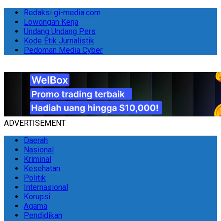
Redaksi gi-media.com
Lowongan Kerja
Undang Undang Pers
Kode Etik Jurnalistik
Pedoman Media Cyber
ADVERTISEMENT
Daerah
Nasional
Kriminal
Kesehatan
Politik
Internasional
Korupsi
Agama
Pendidikan