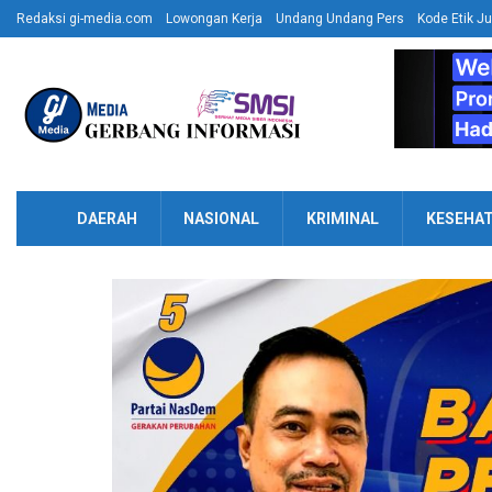
Redaksi gi-media.com
Lowongan Kerja
Undang Undang Pers
Kode Etik Ju
DAERAH
NASIONAL
KRIMINAL
KESEHA