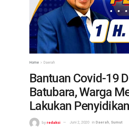
Home
Daerah
Bantuan Covid-19 Di
Batubara, Warga M
Lakukan Penyidika
by
redaksi
Juni 2, 2020
in
Daerah
,
Sumut