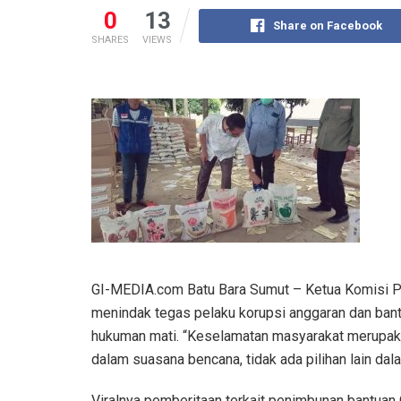
0
13
Share on Facebook
SHARES
VIEWS
GI-MEDIA.com Batu Bara Sumut – Ketua Komisi P
menindak tegas pelaku korupsi anggaran dan ban
hukuman mati. “Keselamatan masyarakat merupaka
dalam suasana bencana, tidak ada pilihan lain da
Viralnya pemberitaan terkait penimbunan bantuan