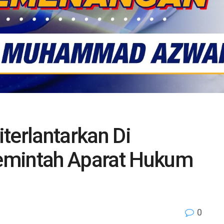
terlantarkan Di
emintah Aparat Hukum
n
0