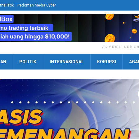
rnalistik
Pedoman Media Cyber
ADVERTISEME
TAN
POLITIK
INTERNASIONAL
KORUPSI
AGA