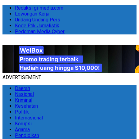
Redaksi gi-media.com
Lowongan Kerja
Undang Undang Pers
Kode Etik Jurnalistik
Pedoman Media Cyber
ADVERTISEMENT
Daerah
Nasional
Kriminal
Kesehatan
Politik
Internasional
Korupsi
Agama
Pendidikan